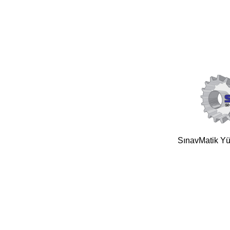
SınavMatik Yük