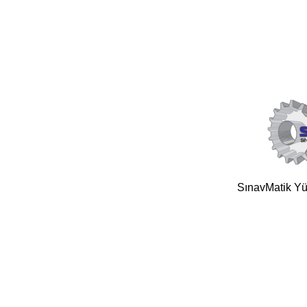
SınavMatik Yük