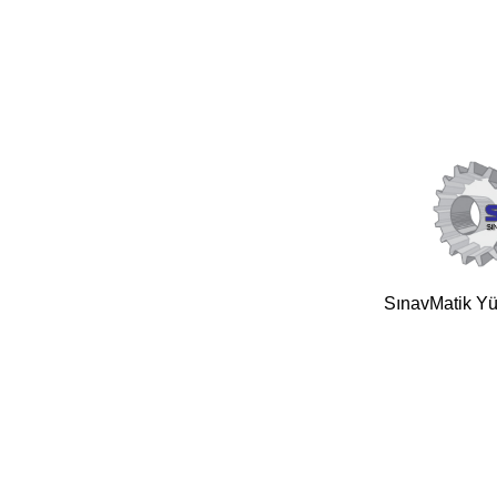
SınavMatik Yük