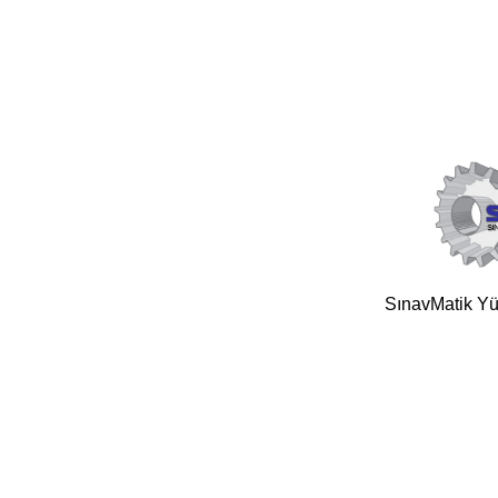
SınavMatik Yük