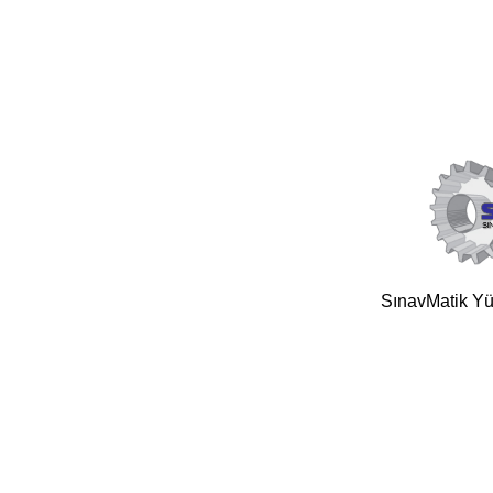
SınavMatik Yük