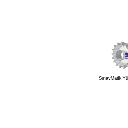
SınavMatik Yük