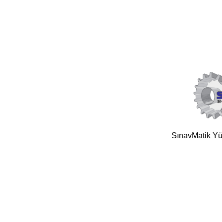
SınavMatik Yük