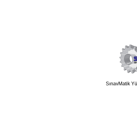
SınavMatik Yük