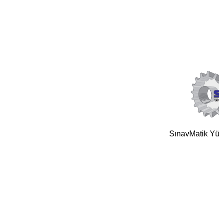
SınavMatik Yük