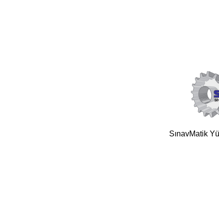
SınavMatik Yük