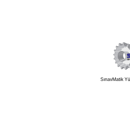
SınavMatik Yük