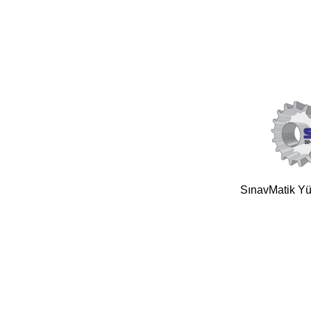
SınavMatik Yük