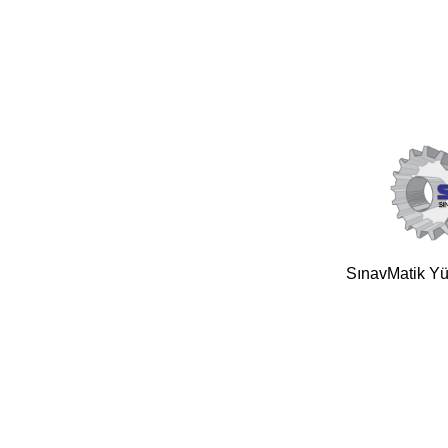
SınavMatik Yük