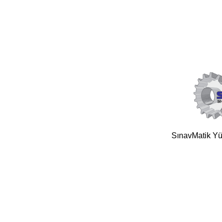
SınavMatik Yük