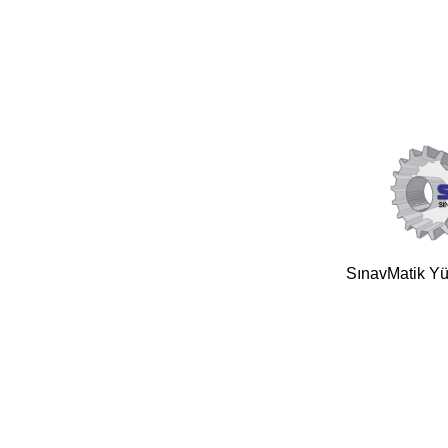
SınavMatik Yük