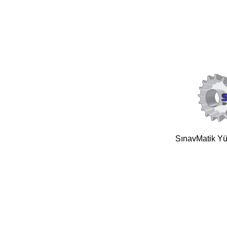
SınavMatik Yük