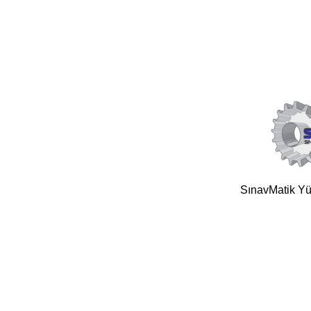
SınavMatik Yük