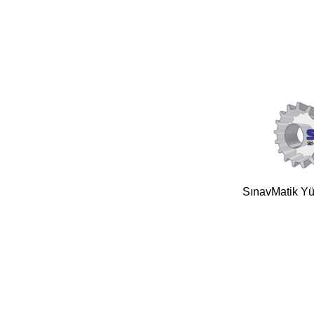
SınavMatik Yük