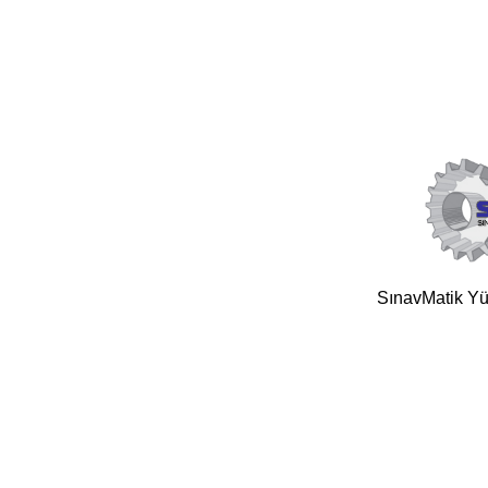
SınavMatik Yük