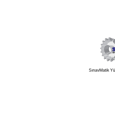
SınavMatik Yük