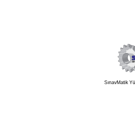
SınavMatik Yük