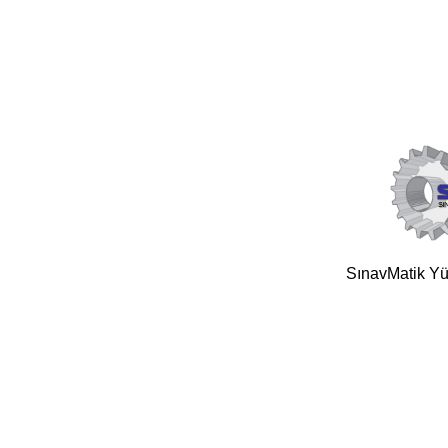
SınavMatik Yük