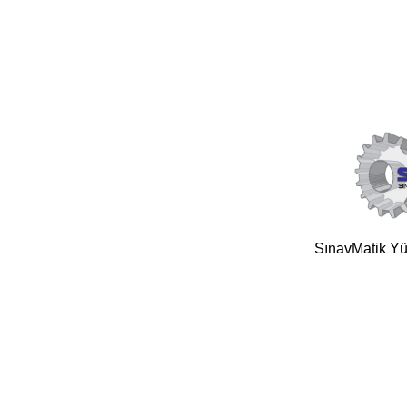
SınavMatik Yük