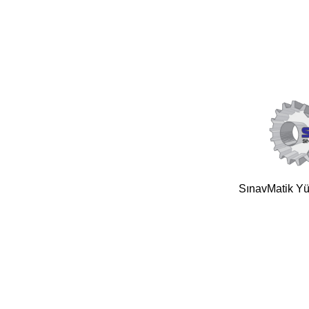
SınavMatik Yük