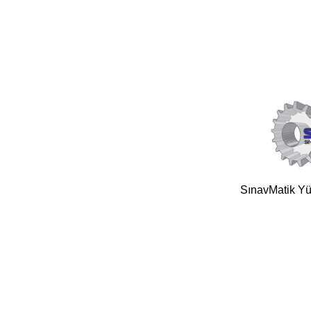
SınavMatik Yük