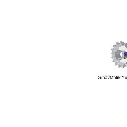
SınavMatik Yük