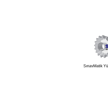
SınavMatik Yük