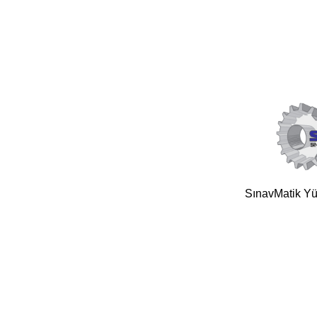
SınavMatik Yük