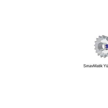
SınavMatik Yük