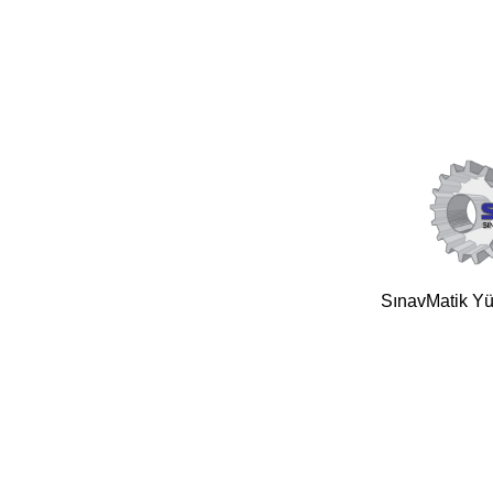
SınavMatik Yük