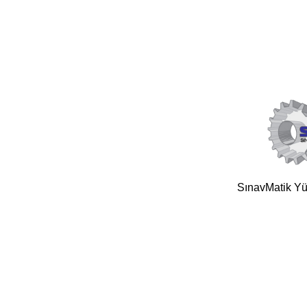
SınavMatik Yük