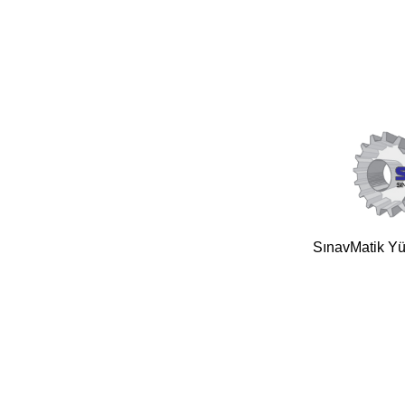
SınavMatik Yük