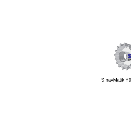
SınavMatik Yük