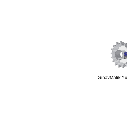
SınavMatik Yük